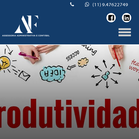
(11) 9.47622749
Toggle
naviga