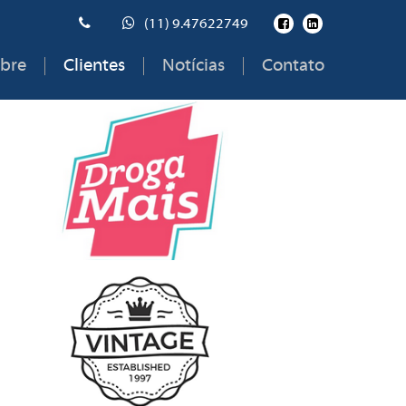
(11) 9.47622749
bre
Clientes
Notícias
Contato